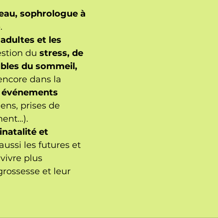
eau, sophrologue à 
o
. 
 
adultes et les 
estion du 
stress, de 
ubles du sommeil, 
encore dans la 
s événements 
ens, prises de 
ent…).
inatalité et 
 aussi les futures et 
ivre plus 
rossesse et leur 