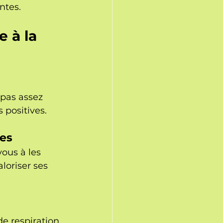
ntes.
 à la 
 pas assez 
 positives.
ces
ous à les 
loriser ses 
e respiration 