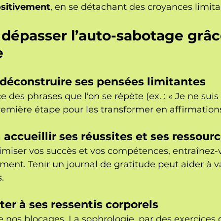
ositivement
, en se détachant des croyances limita
 dépasser l’auto-sabotage grâce
e
et déconstruire ses pensées limitantes
 des phrases que l’on se répète (ex. : « Je ne suis
première étape pour les transformer en affirmations
 accueillir ses réussites et ses ressour
imiser vos succès et vos compétences, entraînez-v
ment. Tenir un journal de gratitude peut aider à va
.
ter à ses ressentis corporels
e nos blocages. La sophrologie, par des exercices d