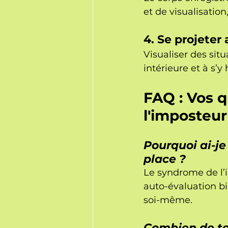
et de visualisatio
4. Se projeter
Visualiser des situ
intérieure et à s’
FAQ : Vos q
l'imposteur
Pourquoi ai-j
place ?
Le syndrome de l’i
auto-évaluation bi
soi-même.
Combien de tem