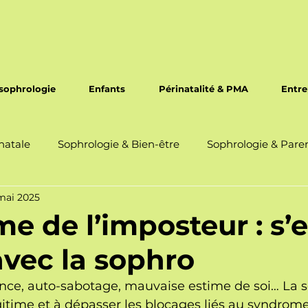
sophrologie
Enfants
Périnatalité & PMA
Entre
natale
Sophrologie & Bien-être
Sophrologie & Paren
mai 2025
Sophrologie en entreprise
e de l’imposteur : s’
avec la sophro
ce, auto-sabotage, mauvaise estime de soi… La s
égitime et à dépasser les blocages liés au syndrom