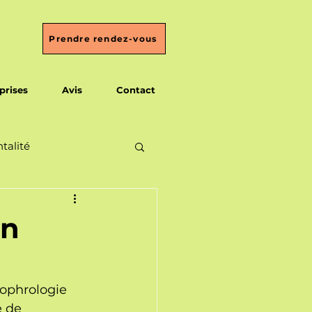
Prendre rendez-vous
prises
Avis
Contact
talité
en
ophrologie 
e de 