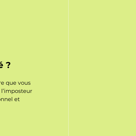
é ?
re que vous 
 l’imposteur 
nnel et 