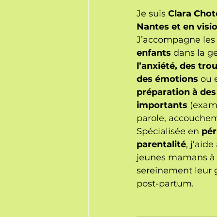
Je suis 
Clara Chot
Nantes et en visi
J’accompagne les
enfants
 dans la g
l’anxiété, des tro
des émotions
 ou 
préparation à de
importants
 (exam
parole, accouchem
Spécialisée en 
pér
parentalité
, j’aide
jeunes mamans à v
sereinement leur g
post-partum.