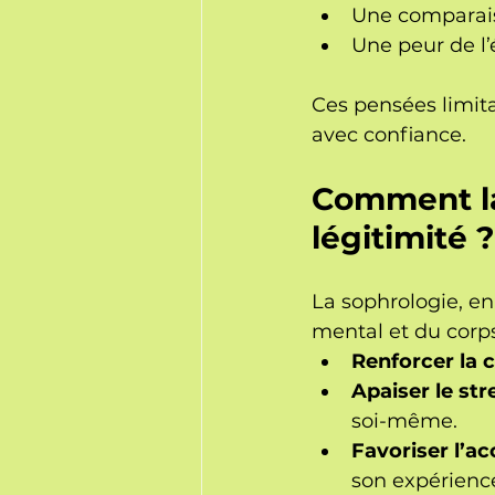
Une comparais
Une peur de l’
Ces pensées limit
avec confiance.
Comment la 
légitimité ?
La sophrologie, en
mental et du corps
Renforcer la 
Apaiser le str
soi-même.
Favoriser l’a
son expérienc