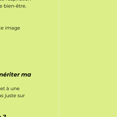
e bien-être.
tte image 
mériter ma 
et à une 
s juste sur 
 ?