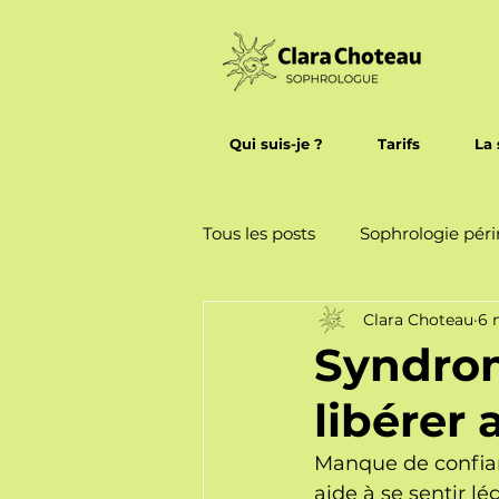
Qui suis-je ?
Tarifs
La 
Tous les posts
Sophrologie péri
Clara Choteau
6 
Sophrologie ludique enfants
Syndrom
libérer 
Manque de confian
aide à se sentir l