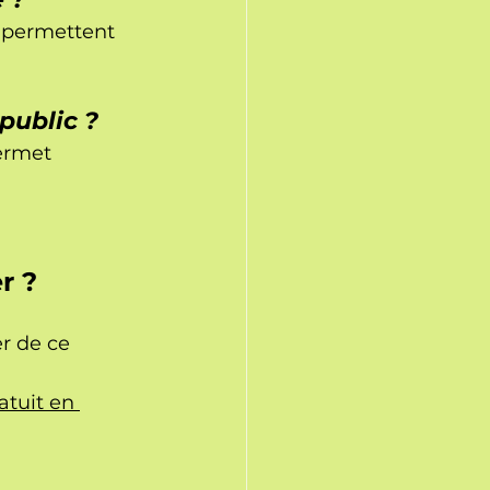
 permettent 
public ?
permet 
r ?
r de ce 
tuit en 