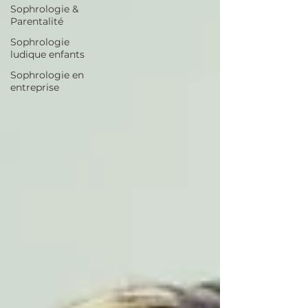
Sophrologie &
Parentalité
Sophrologie
ludique enfants
Sophrologie en
entreprise