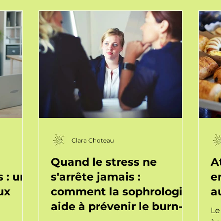
ermet de
re
e
qu
 votre
le au
Clara Choteau
Quand le stress ne
A
 : une
s'arrête jamais :
e
ux
comment la sophrologie
a
aide à prévenir le burn-
Le