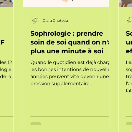
Clara Choteau
Sophrologie : prendre
S
AF
soin de soi quand on n'a
u
plus une minute à soi
e
des 12
Quand le quotidien est déjà chargé,
Le
logie
les bonnes intentions de nouvelle
so
de la
années peuvent vite devenir une
tr
pression supplémentaire.
l’
fa
de
tr
d’
pe