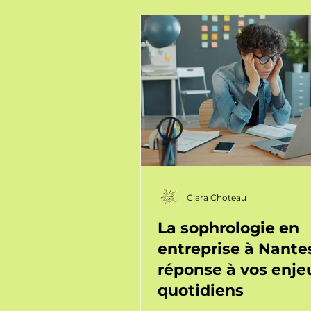
comment la sophrologie p
calmer le bruit mental et d
retrouver un lien doux avec
corps, en séance individuel
cabinet
Clara Choteau
La sophrologie en
entreprise à Nantes
réponse à vos enje
quotidiens