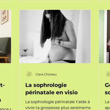
Clara Choteau
t-
La sophrologie
G
périnatale en visio
s
n
La sophrologie périnatale t’aide à
La
vivre ta grossesse plus sereinement,
ap
ance et