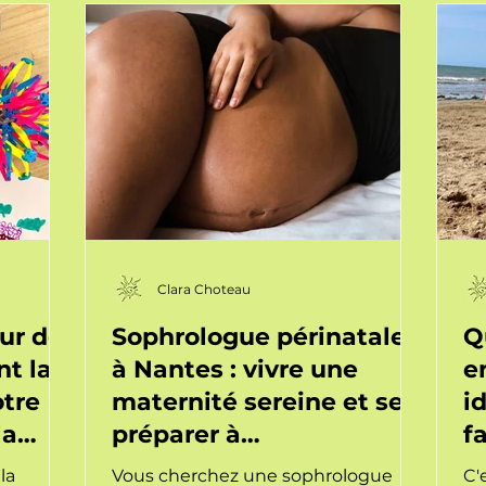
Sophrologie en entreprise
Clara Choteau
ur de
Sophrologue périnatale
Q
nt la
à Nantes : vivre une
e
otre
maternité sereine et se
i
la
préparer à
f
l'accouchement
l'
la
Vous cherchez une sophrologue
C'