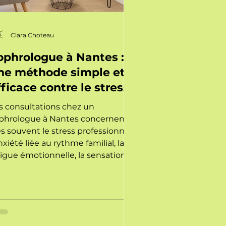
Clara Choteau
ophrologue à Nantes :
ne méthode simple et
fficace contre le stress
s consultations chez un
phrologue à Nantes concernent
ès souvent le stress professionnel
anxiété liée au rythme familial, la
tigue émotionnelle, la sensation
 ne plus réussir à se poser, les
oubles du sommeil, le sentiment
être « sous pression » en
rmanence.