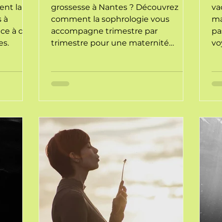
nt la
grossesse à Nantes ? Découvrez
va
s à
comment la sophrologie vous
ma
âce à des
accompagne trimestre par
pa
es.
trimestre pour une maternité
vo
sereine et un accouchement
15
confiant.
gr
dé
vo