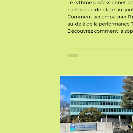
Le rythme professionnel lai
parfois peu de place au souf
Comment accompagner l'
au-delà de la performance 
Découvrez comment la sop
en entreprise à Nantes pe
créer une parenthèse néces
pour alléger la charge ment
émotionnelle des équipes, 
douceur et pragmatisme.