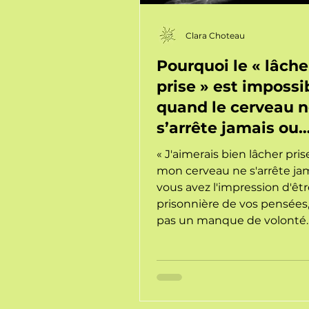
Clara Choteau
Pourquoi le « lâche
prise » est impossi
quand le cerveau 
s’arrête jamais ou
comment prévenir 
« J'aimerais bien lâcher pris
burn-out avec une
mon cerveau ne s'arrête jama
sophrologue à Nan
vous avez l'impression d'êt
prisonnière de vos pensées,
pas un manque de volonté.
votre système nerveux qui 
alerte. En tant que sophrol
Nantes, je vous accompagn
quitter ce mode « hypervigi
et prévenir le burn-out. Dé