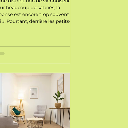
une distribution de viennoiseries ?
ur beaucoup de salariés, la
ponse est encore trop souvent «
i ». Pourtant, derrière les petits-
jeuners conviviaux, la réalité du
rrain ne change pas : dossiers qui
accumulent, fatigue persistante et
arge mentale saturée. Ajouter
e animation au planning ne
duit pas la pression ; cela peut
me devenir une source de stress
pplémentaire.