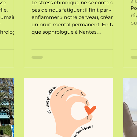
out.
à 
sse
Le stress chronique ne se contente
Po
fle.
pas de nous fatiguer : il finit par «
ré
humain
enflammer » notre cerveau, créant
ou
?
un bruit mental permanent. En tant
dé
hrologie
que sophrologue à Nantes,
te
rmet de
j’accompagne ceux qui frôlent le
s'
saire
burn-out pour les aider à baisser la
ch
ale et
garde. Que ce soit en séance
un
avec
individuelle ou via des ateliers en
ré
entreprise, l’objectif est le même :
mê
réguler le système nerveux et sortir
su
du mode performance pour
retrouver enfin un peu d’espace
intérieur.