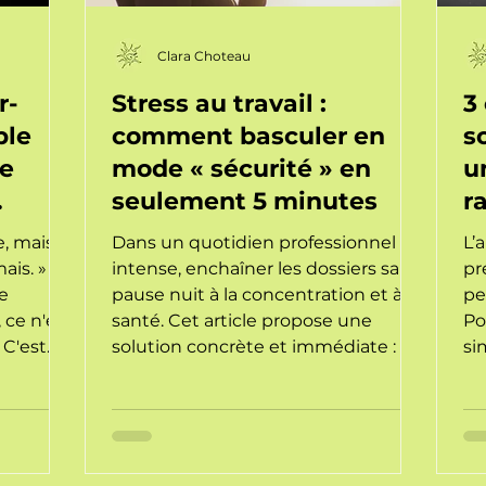
Clara Choteau
r-
Stress au travail :
3
ble
comment basculer en
s
ne
mode « sécurité » en
u
seulement 5 minutes
r
le
e, mais
Dans un quotidien professionnel
L’
is. » Si
intense, enchaîner les dossiers sans
pr
tes.
re
pause nuit à la concentration et à la
pe
 ce n'est
santé. Cet article propose une
Po
 C'est
solution concrète et immédiate : la
si
reste en
respiration 4-6.
ne
ogue à
ta
e pour
vo
lance »
re
couvrez
ca