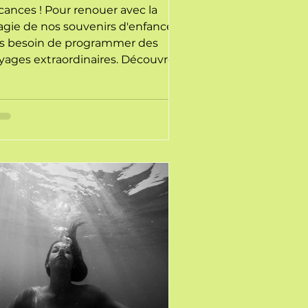
cances ! Pour renouer avec la
gie de nos souvenirs d'enfance,
s besoin de programmer des
yages extraordinaires. Découvrez
 idées d'activités simples et
atuites en famille pour ralentir,
connecter et enchanter l'été de
s enfants.