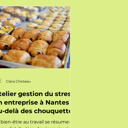
trouver votre sérénité au
otidien.
Clara Choteau
telier gestion du stress
n entreprise à Nantes :
u-delà des chouquettes
 bien-être au travail se résume-t-il