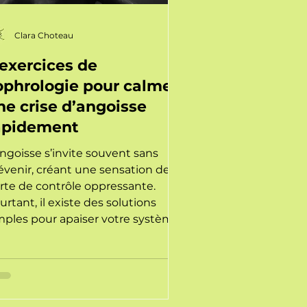
Clara Choteau
 exercices de
ophrologie pour calmer
ne crise d’angoisse
apidement
angoisse s’invite souvent sans
évenir, créant une sensation de
rte de contrôle oppressante.
urtant, il existe des solutions
mples pour apaiser votre système
rveux en quelques minutes. En
nt que sophrologue à Nantes, je
us livre 3 exercices concrets de
spiration et d'ancrage pour
lmer une crise rapidement et