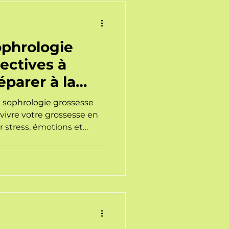
ophrologie
ectives à
éparer à la
semble
 sophrologie grossesse
 vivre votre grossesse en
r stress, émotions et
ec confiance.