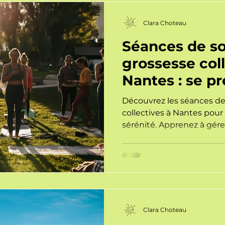
Sophrologie en entreprise
Clara Choteau
Séances de s
grossesse coll
Nantes : se pr
naissance en
Découvrez les séances de
collectives à Nantes pour
sérénité. Apprenez à gére
accueillir la naissance av
Clara Choteau