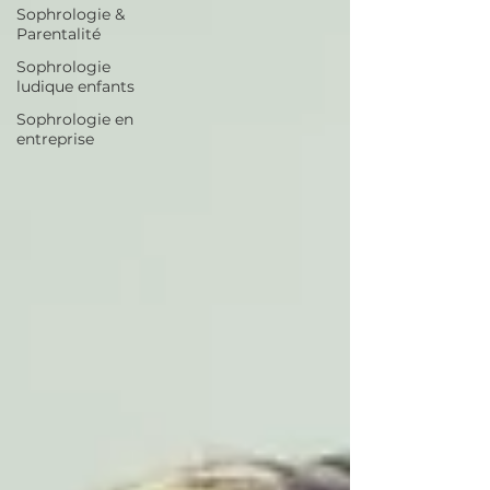
Sophrologie &
Parentalité
Sophrologie
ludique enfants
Sophrologie en
entreprise