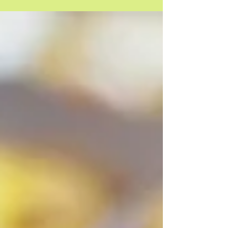
j’accompagne ceux qui frôlent le burn-out
pour les aider à baisser la garde. Que ce soit
en séance individuelle ou via des ateliers en
entreprise, l’objectif est le même : réguler le
système nerveux et sortir du mode
performance pour retrouver enfin un peu
d’espace intérieur.