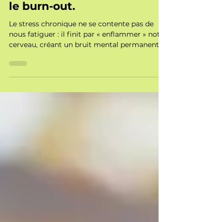
sophrologie aide à prévenir
le burn-out.
Le stress chronique ne se contente pas de
nous fatiguer : il finit par « enflammer » notre
cerveau, créant un bruit mental permanent.
En tant que sophrologue à Nantes,
j’accompagne ceux qui frôlent le burn-out
pour les aider à baisser la garde. Que ce soit
en séance individuelle ou via des ateliers en
entreprise, l’objectif est le même : réguler le
système nerveux et sortir du mode
performance pour retrouver enfin un peu
d’espace intérieur.