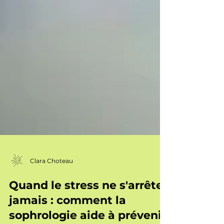
Clara Choteau
Quand le stress ne s'arrête
jamais : comment la