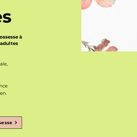
es
rossesse à
 adultes
ale,
ence
ien.
sesse