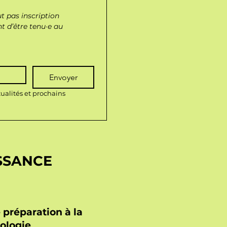
 pas inscription 
t d’être tenu·e au 
Envoyer
ualités et prochains 
SSANCE
 préparation à la
ologie