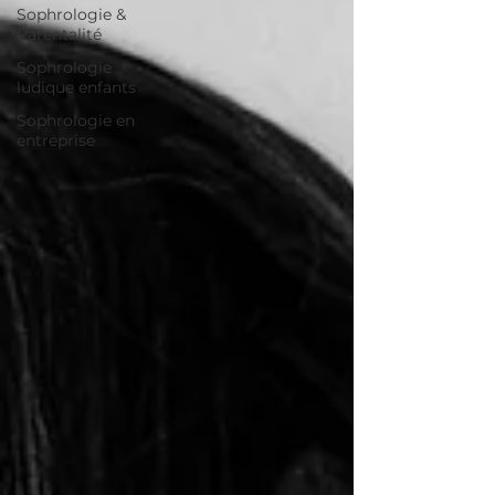
Sophrologie &
Parentalité
Sophrologie
ludique enfants
Sophrologie en
entreprise