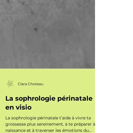
Clara Choteau
La sophrologie périnatale
en visio
La sophrologie périnatale t’aide à vivre ta