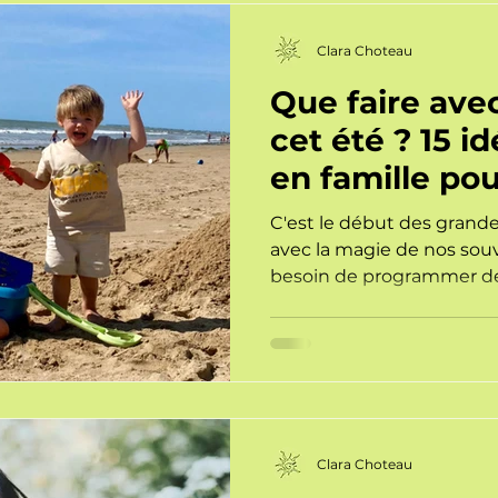
Sophrologie en entreprise
Clara Choteau
Que faire avec
cet été ? 15 id
en famille po
l'été
C'est le début des grand
avec la magie de nos souv
besoin de programmer d
extraordinaires. Découvrez
simples et gratuites en fam
déconnecter et enchanter 
Clara Choteau