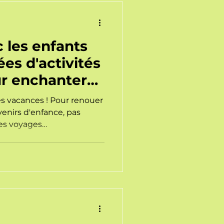
 les enfants
ées d'activités
ur enchanter
es vacances ! Pour renouer
enirs d'enfance, pas
es voyages
 15 idées d'activités
ille pour ralentir,
l'été de vos enfants.